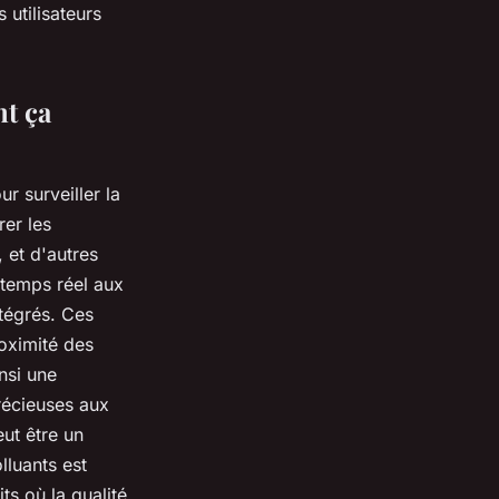
 utilisateurs
nt ça
r surveiller la
er les
, et d'autres
 temps réel aux
tégrés. Ces
roximité des
insi une
récieuses aux
eut être un
lluants
est
its où la
qualité