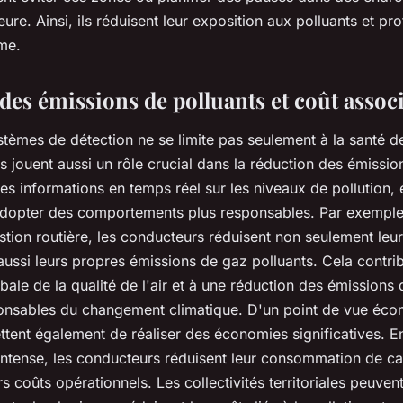
eure. Ainsi, ils réduisent leur exposition aux
polluants
et pro
rme.
des émissions de polluants et coût assoc
stèmes de détection
ne se limite pas seulement à la santé 
 jouent aussi un rôle crucial dans la réduction des
émissio
es informations en temps réel sur les niveaux de pollution, el
dopter des comportements plus responsables. Par exemple, 
tion routière
, les
conducteurs
réduisent non seulement leur
aussi leurs propres émissions de gaz polluants. Cela contri
ale de la qualité de l'air
et à une réduction des émissions
onsables du changement climatique. D'un point de vue éco
tent également de réaliser des économies significatives. En
 intense
, les
conducteurs
réduisent leur consommation de car
rs coûts opérationnels. Les
collectivités territoriales
peuvent