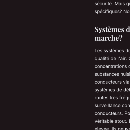
sécurité. Mais q
spécifiques? No
Systèmes de
marche?
Les
systèmes de
qualité de l'air
.
concentrations 
substances nuis
conducteurs
via
systèmes
de
dé
routes très fré
surveillance con
conducteurs
. P
véritable atout.
élevée, ils peuv