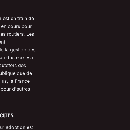
r
est en train de
nt en cours pour
xes
routiers
. Les
ont
de la gestion des
conducteurs
via
outefois des
publique que de
plus, la
France
 pour d'autres
teurs
eur adoption est