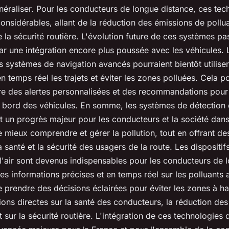
éraliser. Pour les
conducteurs de longue distance
, ces tec
onsidérables, allant de la
réduction des émissions
de
pollu
e la
sécurité routière
. L'évolution future de ces
systèmes
pas
r une intégration encore plus poussée avec les véhicules.
es
systèmes de navigation avancés
pourraient bientôt utilise
n temps réel les trajets et éviter les zones polluées. Cela po
re des alertes personnalisées et des recommandations pour 
 bord des véhicules. En somme, les
systèmes de détection d
t un progrès majeur pour les
conducteurs
et la société dan
e mieux comprendre et gérer la pollution, tout en offrant de
a santé et la sécurité des usagers de la route. Les
dispositif
'air
sont devenus indispensables pour les
conducteurs de l
es informations précises et en temps réel sur les
polluants
e prendre des décisions éclairées pour éviter les zones à ha
ions directes sur la
santé
des
conducteurs
, la
réduction des
t sur la
sécurité routière
. L'intégration de ces technologie