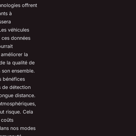
hnologies offrent
ants
à
sera
 Les
véhicules
r ces
données
urrait
améliorer la
e la qualité de
s son ensemble.
s bénéfices
s de détection
ongue distance
.
 atmosphériques
,
ut risque. Cela
 coûts
s dans nos modes