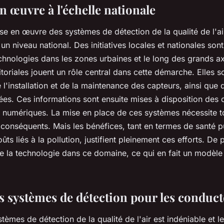
n œuvre à l'échelle nationale
mise en œuvre des
systèmes de détection de la qualité de l'ai
à un
niveau national
. Des initiatives locales et nationales so
chnologies dans les
zones urbaines
et le long des grands a
itoriales
jouent un rôle central dans cette démarche. Elles s
l'installation et de la maintenance des
capteurs
, ainsi que 
ées. Ces informations sont ensuite mises à disposition des
s numériques. La
mise en place
de ces
systèmes
nécessite t
 conséquents. Mais les bénéfices, tant en termes de santé 
ts liés à la pollution, justifient pleinement ces efforts. De 
de la technologie dans ce domaine, ce qui en fait un modèle
es systèmes de détection pour les conduc
stèmes de détection
de la
qualité de l'air
est indéniable et l