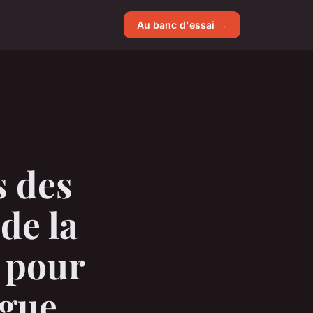
Au banc d'essai →
s des
de la
r pour
ngue