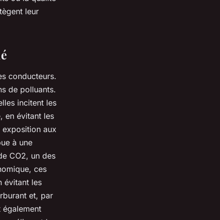
tègent leur
ié
des
conducteurs
.
ns de polluants
.
les incitent les
en évitant les
 exposition aux
bue à une
 de CO2, un des
nomique, ces
 évitant les
burant et, par
 également