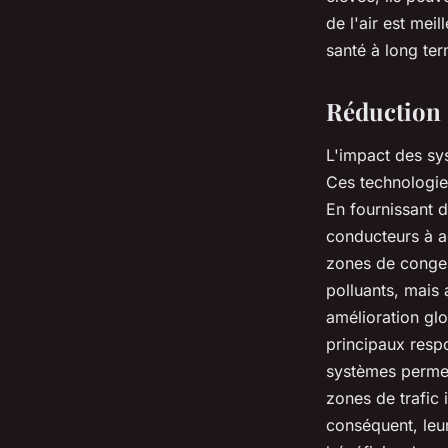
de l'air
est meill
santé à long te
Réduction 
L'impact des
sy
Ces technologies
En fournissant d
conducteurs
à a
zones de
conges
polluants
, mais 
amélioration glob
principaux resp
systèmes
permet
zones de
trafic
conséquent, leu