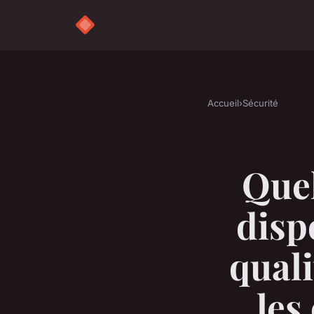
Accueil
›
Sécurité
Quel
disp
quali
les