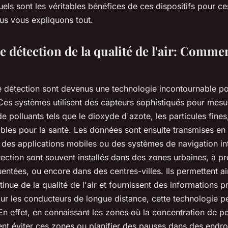
uels sont les véritables bénéfices de ces dispositifs pour ces
us vous expliquons tout.
 détection de la qualité de l'air: Comme
 détection
sont devenus une technologie incontournable pou
 Ces systèmes utilisent des
capteurs sophistiqués
pour mesur
de polluants
tels que le
dioxyde d'azote
, les particules fines
ibles
pour la santé. Les données sont ensuite transmises en
 des applications mobiles ou des systèmes de navigation in
tection
sont souvent installés dans des
zones urbaines
, à p
quentées, ou encore dans des
centres-villes
. Ils permettent a
tinue
de la
qualité de l'air
et fournissent des informations p
our les
conducteurs de longue distance
, cette technologie p
 En effet, en connaissant les zones où la
concentration de po
ent éviter ces zones ou planifier des pauses dans des endro