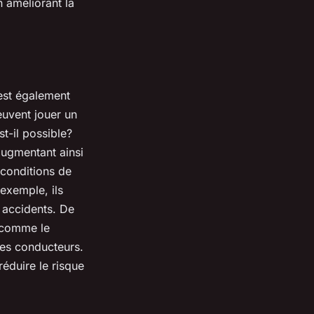
n améliorant la
est également
uvent jouer un
t-il possible?
 augmentant ainsi
 conditions de
exemple, ils
s accidents. De
comme le
des
conducteurs
.
 réduire le risque