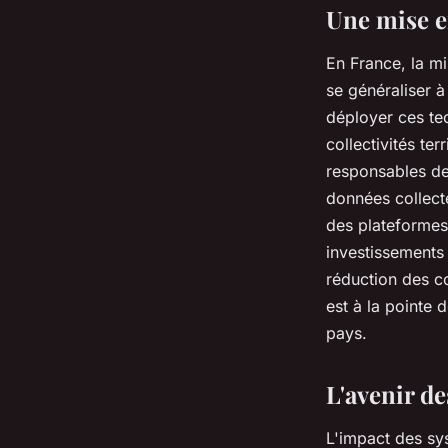
Une mise e
En
France
, la 
se généraliser 
déployer ces te
collectivités terr
responsables de 
données collect
des plateforme
investissements
réduction des coû
est à la pointe 
pays.
L'avenir d
L'impact des
sy